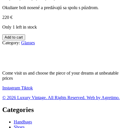
Okuliare boli nosené a predávajú sa spolu s púzdrom.
220
€
Only 1 left in stock
Saint
Add to cart
Laurent
Category:
Glasses
slnečné
okuliare
quantity
Come visit us and choose the piece of your dreams at unbeatable
prices
Instagram
Tiktok
© 2026 Luxury Vintage. All Rights Reserved. Web by Agretimo.
Categories
Handbags
Shoes