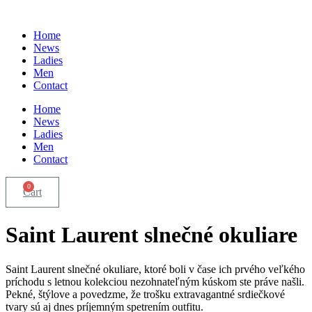
Skip
to
Home
content
News
Ladies
Men
Contact
Home
News
Ladies
Men
Contact
0
Cart
Saint Laurent slnečné okuliare
Saint Laurent slnečné okuliare, ktoré boli v čase ich prvého veľkého
príchodu s letnou kolekciou nezohnateľným kúskom ste práve našli.
Pekné, štýlove a povedzme, že trošku extravagantné srdiečkové
tvary sú aj dnes príjemným spetrením outfitu.