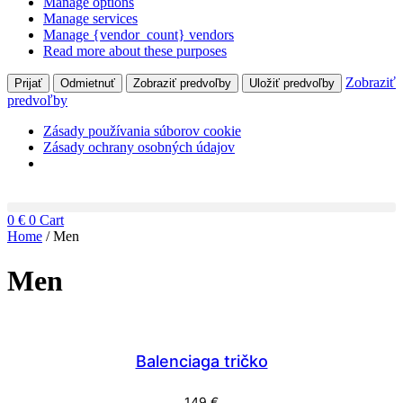
Manage options
Manage services
Manage {vendor_count} vendors
Read more about these purposes
Zobraziť
Prijať
Odmietnuť
Zobraziť predvoľby
Uložiť predvoľby
predvoľby
Zásady používania súborov cookie
Zásady ochrany osobných údajov
Skip
to
0
€
0
Cart
content
Home
/ Men
Men
Balenciaga tričko
149
€