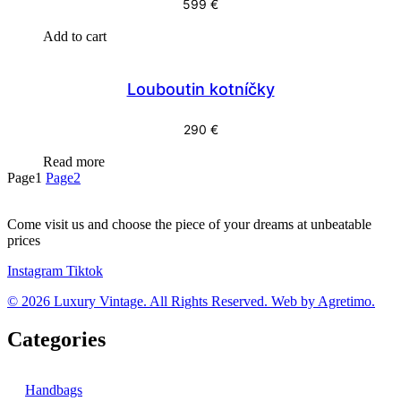
599
€
Add to cart
Louboutin kotníčky
290
€
Read more
Page
1
Page
2
Come visit us and choose the piece of your dreams at unbeatable
prices
Instagram
Tiktok
© 2026 Luxury Vintage. All Rights Reserved. Web by Agretimo.
Categories
Handbags