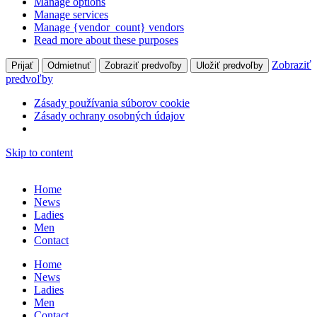
Manage options
Manage services
Manage {vendor_count} vendors
Read more about these purposes
Zobraziť
Prijať
Odmietnuť
Zobraziť predvoľby
Uložiť predvoľby
predvoľby
Zásady používania súborov cookie
Zásady ochrany osobných údajov
Skip to content
Home
News
Ladies
Men
Contact
Home
News
Ladies
Men
Contact