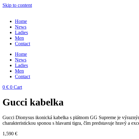
Skip to content
Home
News
Ladies
Men
Contact
Home
News
Ladies
Men
Contact
0
€
0
Cart
Gucci kabelka
Gucci Dionysus ikonická kabelka s plátnom GG Supreme je výrazný
charakteristickou sponou s hlavami tigra, čím predstavuje hravý a exc
1,590
€