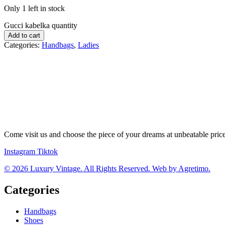
Only 1 left in stock
Gucci kabelka quantity
Add to cart
Categories:
Handbags
,
Ladies
Come visit us and choose the piece of your dreams at unbeatable pric
Instagram
Tiktok
© 2026 Luxury Vintage. All Rights Reserved. Web by Agretimo.
Categories
Handbags
Shoes