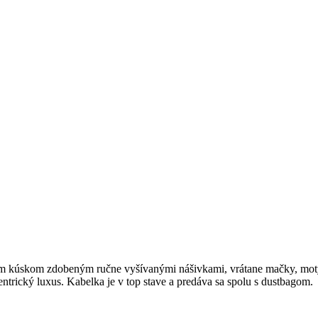
m kúskom zdobeným ručne vyšívanými nášivkami, vrátane mačky, mot
entrický luxus. Kabelka je v top stave a predáva sa spolu s dustbagom.