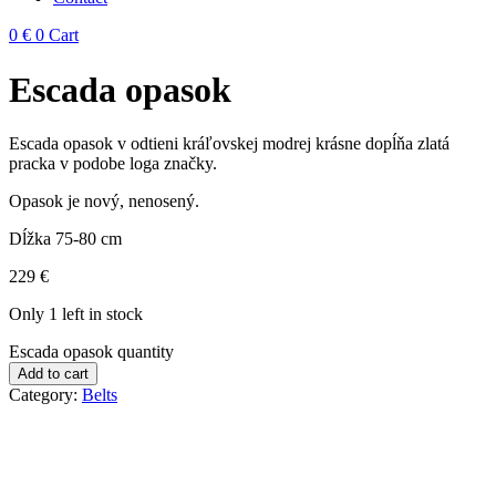
0
€
0
Cart
Escada opasok
Escada opasok v odtieni kráľovskej modrej krásne dopĺňa zlatá
pracka v podobe loga značky.
Opasok je nový, nenosený.
Dĺžka 75-80 cm
229
€
Only 1 left in stock
Escada opasok quantity
Add to cart
Category:
Belts