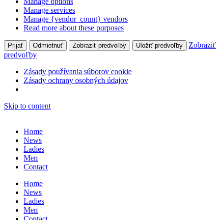
Manage options
Manage services
Manage {vendor_count} vendors
Read more about these purposes
Zobraziť
Prijať
Odmietnuť
Zobraziť predvoľby
Uložiť predvoľby
predvoľby
Zásady používania súborov cookie
Zásady ochrany osobných údajov
Skip to content
Home
News
Ladies
Men
Contact
Home
News
Ladies
Men
Contact