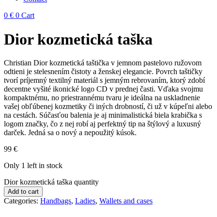
0
€
0
Cart
Dior kozmetická taška
Christian Dior kozmetická taštička v jemnom pastelovo ružovom
odtieni je stelesnením čistoty a ženskej elegancie. Povrch taštičky
tvorí príjemný textilný materiál s jemným rebrovaním, ktorý zdobí
decentne vyšité ikonické logo CD v prednej časti. Vďaka svojmu
kompaktnému, no priestrannému tvaru je ideálna na uskladnenie
vašej obľúbenej kozmetiky či iných drobností, či už v kúpeľni alebo
na cestách. Súčasťou balenia je aj minimalistická biela krabička s
logom značky, čo z nej robí aj perfektný tip na štýlový a luxusný
darček. Jedná sa o nový a nepoužitý kúsok.
99
€
Only 1 left in stock
Dior kozmetická taška quantity
Add to cart
Categories:
Handbags
,
Ladies
,
Wallets and cases