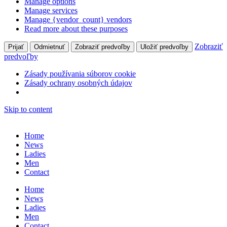
Manage options
Manage services
Manage {vendor_count} vendors
Read more about these purposes
Zobraziť
Prijať
Odmietnuť
Zobraziť predvoľby
Uložiť predvoľby
predvoľby
Zásady používania súborov cookie
Zásady ochrany osobných údajov
Skip to content
Home
News
Ladies
Men
Contact
Home
News
Ladies
Men
Contact