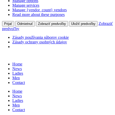
Manage options
Manage services
Manage {vendor_count} vendors
Read more about these purposes
Zobraziť
Prijať
Odmietnuť
Zobraziť predvoľby
Uložiť predvoľby
predvoľby
Zásady používania súborov cookie
Zásady ochrany osobných údajov
Skip
to
Home
content
News
Ladies
Men
Contact
Home
News
Ladies
Men
Contact