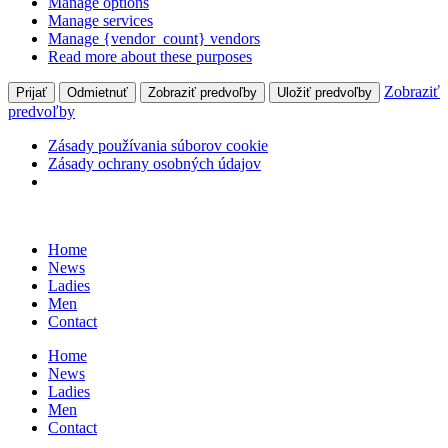
Manage options
Manage services
Manage {vendor_count} vendors
Read more about these purposes
Zobraziť
Prijať
Odmietnuť
Zobraziť predvoľby
Uložiť predvoľby
predvoľby
Zásady používania súborov cookie
Zásady ochrany osobných údajov
Skip
to
Home
content
News
Ladies
Men
Contact
Home
News
Ladies
Men
Contact