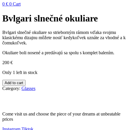
0
€
0
Cart
Bvlgari slnečné okuliare
Bvlgari slnečné okuliare so strieborným rámom vďaka svojmu
klasickému dizajnu môžete nosiť kedykoľvek uznáte za vhodné a k
čomukoľvek.
Okuliare boli nosené a predávajú sa spolu s komplet balením.
200
€
Only 1 left in stock
Bvlgari
Add to cart
slnečné
Category:
Glasses
okuliare
quantity
Come visit us and choose the piece of your dreams at unbeatable
prices
Instagram
Tiktok